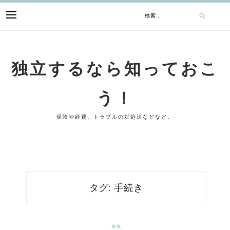
Skip
検
to
content
索:
独立するなら知っておこ
う！
保険や経費、トラブルの対処法などなど。
タグ:
手続き
保険